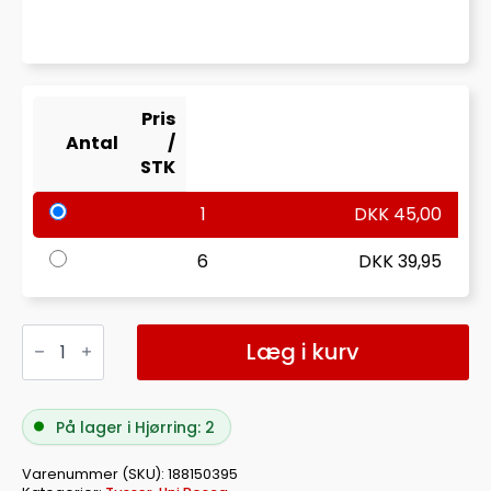
Pris
Antal
/
STK
1
DKK
45,00
6
DKK
39,95
MARKER
UNI
Læg i kurv
POSCA
PC-
5M
GRÅ
På lager i Hjørring: 2
MEDIUM
antal
Varenummer (SKU):
188150395