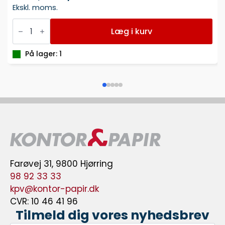
Ekskl. moms.
MARKER
UNI
Læg i kurv
POSCA
PC-
17
På lager: 1
PINK
15
MM
antal
Farøvej 31, 9800 Hjørring
98 92 33 33
kpv@kontor-papir.dk
CVR: 10 46 41 96
Tilmeld dig vores nyhedsbrev