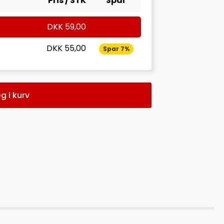
Pris / STK
Spar
DKK
59,00
DKK
55,00
Spar 7%
g i kurv