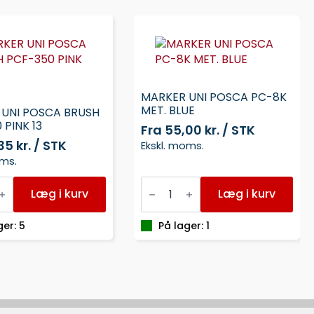
MARKER UNI POSCA PC-8K
MET. BLUE
 UNI POSCA BRUSH
 PINK 13
Fra
55,00 kr. / STK
35 kr. / STK
Ekskl. moms.
oms.
MARKER
UNI
Læg i kurv
Læg i kurv
POSCA
PC-
8K
ger: 5
På lager: 1
MET.
BLUE
antal