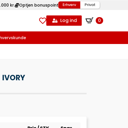
Erhverv
Privat
.000 kr.
Optjen bonuspoint
Log ind
0
rhvervskunde
 IVORY