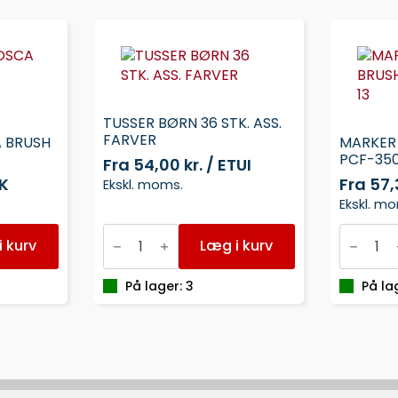
TUSSER BØRN 36 STK. ASS.
FARVER
A BRUSH
MARKER
PCF-350
Fra
54,00 kr. / ETUI
TK
Fra
57,
Ekskl. moms.
Ekskl. m
TUSSER
MARKER
BØRN
UNI
 kurv
Læg i kurv
36
POSCA
STK.
BRUSH
ASS.
PCF-
På lager: 3
På la
FARVER
350
antal
PINK
13
antal