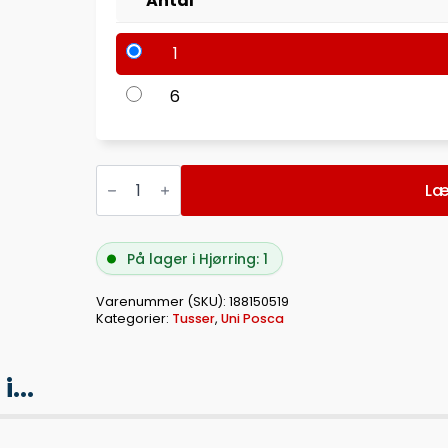
Antal
1
6
MARKER
UNI
Læ
POSCA
PC-
8K
IVORY
På lager i Hjørring: 1
antal
Varenummer (SKU):
188150519
Kategorier:
Tusser
,
Uni Posca
...