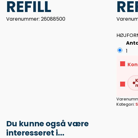
REFILL
RE
Varenummer: 26088500
Varenum
HØJFORM
Anta
1
Kon
K
Varenumm
Kategori:
S
Du kunne også være
interesseret i...