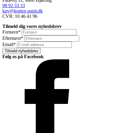
Farøvej 31, 9800 Hjørring
98 92 33 33
kpv@kontor-papir.dk
CVR: 10 46 41 96
Tilmeld dig vores nyhedsbrev
Fornavn
*
Efternavn
*
Email
*
Tilmeld nyhedsbrev
Følg os på Facebook