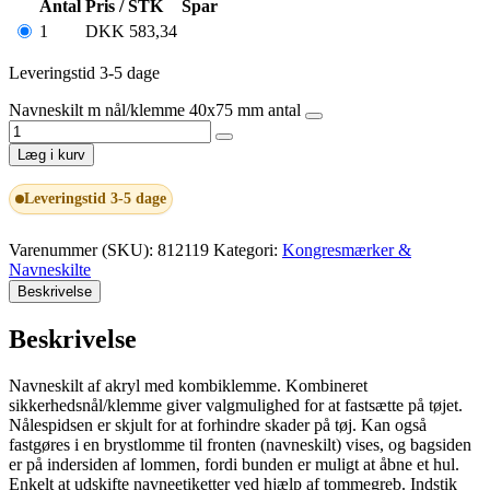
Antal
Pris / STK
Spar
1
DKK
583,34
Leveringstid 3-5 dage
Navneskilt m nål/klemme 40x75 mm antal
Læg i kurv
Leveringstid 3-5 dage
Varenummer (SKU):
812119
Kategori:
Kongresmærker &
Navneskilte
Beskrivelse
Beskrivelse
Navneskilt af akryl med kombiklemme. Kombineret
sikkerhedsnål/klemme giver valgmulighed for at fastsætte på tøjet.
Nålespidsen er skjult for at forhindre skader på tøj. Kan også
fastgøres i en brystlomme til fronten (navneskilt) vises, og bagsiden
er på indersiden af lommen, fordi bunden er muligt at åbne et hul.
Enkelt at udskifte navneetiketter ved hjælp af tommegreb. Indstik