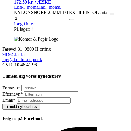
172,50 kr. / ÆSKE
Ekskl. moms.
Inkl. moms.
NYLONSNORE 25MM T/TEXTILPISTOL antal
Læg i kurv
På lager: 4
Farøvej 31, 9800 Hjørring
98 92 33 33
kpv@kontor-papir.dk
CVR: 10 46 41 96
Tilmeld dig vores nyhedsbrev
Fornavn
*
Efternavn
*
Email
*
Tilmeld nyhedsbrev
Følg os på Facebook