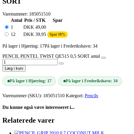
SORT
Varenummer: 185051510
Antal
Pris / STK
Spar
1
DKK
49,00
12
DKK
39,95
Spar 18%
På lager i Hjørring: 17
På lager i Frederikshavn: 34
PENCIL PENTEL TWIST QE515 0,5 SORT antal
Læg i kurv
På lager i Hjørring: 17
På lager i Frederikshavn: 34
Varenummer (SKU):
185051510
Kategori:
Pencils
Du kunne også være interesseret i...
Relaterede varer