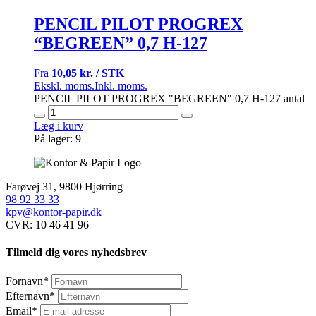
PENCIL PILOT PROGREX
“BEGREEN” 0,7 H-127
Fra
10,05 kr. / STK
Ekskl. moms.
Inkl. moms.
PENCIL PILOT PROGREX "BEGREEN" 0,7 H-127 antal
Læg i kurv
På lager: 9
Farøvej 31, 9800 Hjørring
98 92 33 33
kpv@kontor-papir.dk
CVR: 10 46 41 96
Tilmeld dig vores nyhedsbrev
Fornavn
*
Efternavn
*
Email
*