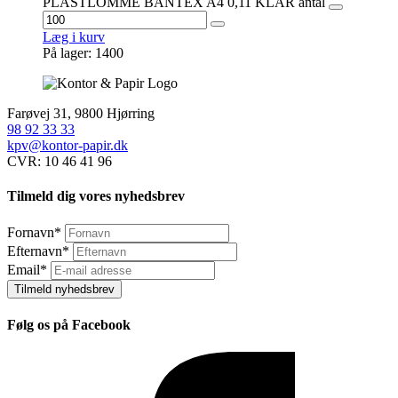
PLASTLOMME BANTEX A4 0,11 KLAR antal
Læg i kurv
På lager: 1400
Farøvej 31, 9800 Hjørring
98 92 33 33
kpv@kontor-papir.dk
CVR: 10 46 41 96
Tilmeld dig vores nyhedsbrev
Fornavn
*
Efternavn
*
Email
*
Tilmeld nyhedsbrev
Følg os på Facebook