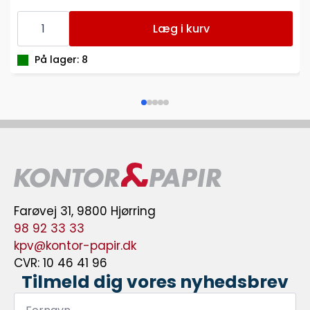
REGNEMASKINE
TEXAS
Læg i kurv
TI-
30XS
LOMMEREGNER
På lager: 8
antal
Farøvej 31, 9800 Hjørring
98 92 33 33
kpv@kontor-papir.dk
CVR: 10 46 41 96
Tilmeld dig vores nyhedsbrev
Fornavn
*