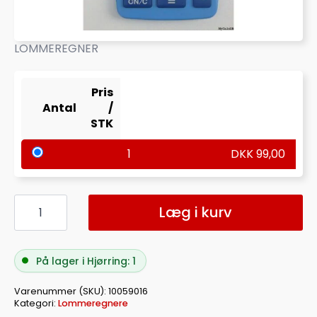
LOMMEREGNER
Pris
Antal
/
STK
1
DKK
99,00
REGNEMASKINE
TEXAS
Læg i kurv
TI-
106
II
antal
På lager i Hjørring: 1
Varenummer (SKU):
10059016
Kategori:
Lommeregnere