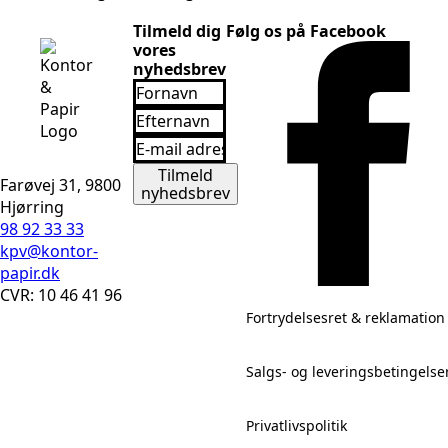
Tilmeld dig
Følg os på Facebook
vores
nyhedsbrev
Fornavn
*
Efternavn
*
Email
*
Tilmeld
Farøvej 31, 9800
nyhedsbrev
Hjørring
98 92 33 33
kpv@kontor-
papir.dk
CVR: 10 46 41 96
Fortrydelsesret & reklamation
Salgs- og leveringsbetingelse
Privatlivspolitik