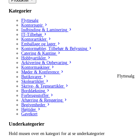
Produkter
Kategorier
Flyttesalg
Kontorpapir
Indbinding & Laminering
IT-Tilbehør
Kontorartikler
Emballage og lager
Kontormøbler, Tilbehør & Belysning
Catering & Kantine
Hobbyartikler
Arkivering & Opbevaring
Kontormaskiner
Møder & Konference
Flyttesalg
Butiksvarer
Skoleartikler
Skrive- & Tegneartikler
Borddækning
Forbrugsstoffer
Aftørring & Rengøring
Begivenheder
Højtider
Gavekort
Underkategorier
Hold musen over en kategori for at se underkategorier