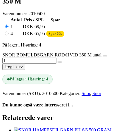
350 M
Varenummer: 2010500
Antal
Pris / SPL
Spar
1
DKK
69,95
4
DKK
65,95
Spar 6%
På lager i Hjørring: 4
SNOR BOMULDSGARN RØD/HVID 350 M antal
Læg i kurv
På lager i Hjørring: 4
Varenummer (SKU):
2010500
Kategorier:
Snor
,
Snor
Du kunne også være interesseret i...
Relaterede varer