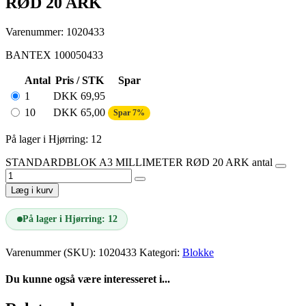
RØD 20 ARK
Varenummer: 1020433
BANTEX 100050433
Antal
Pris / STK
Spar
1
DKK
69,95
10
DKK
65,00
Spar 7%
På lager i Hjørring: 12
STANDARDBLOK A3 MILLIMETER RØD 20 ARK antal
Læg i kurv
På lager i Hjørring: 12
Varenummer (SKU):
1020433
Kategori:
Blokke
Du kunne også være interesseret i...