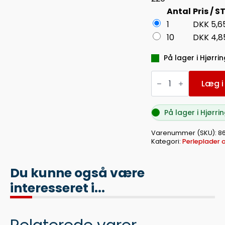
Antal
Pris / S
1
DKK
5,6
10
DKK
4,8
På lager i Hjørrin
STIFTPLADE
MIDI
Læg i
FIRKANTET
LILLE
antal
På lager i Hjørrin
Varenummer (SKU):
8
Kategori:
Perleplader o
Du kunne også være
interesseret i...