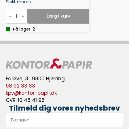
Ekskl. moms.
STIFTPLADE
MIDI
Læg i kurv
DRAGE
antal
På lager: 2
Farøvej 31, 9800 Hjørring
98 92 33 33
kpv@kontor-papir.dk
CVR: 10 46 41 96
Tilmeld dig vores nyhedsbrev
Fornavn
*