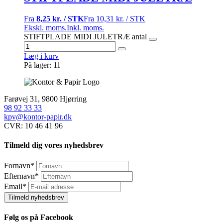
Fra
8,25 kr. / STK
Fra
10,31 kr. / STK
Ekskl. moms.
Inkl. moms.
STIFTPLADE MIDI JULETRÆ antal
Læg i kurv
På lager: 11
Farøvej 31, 9800 Hjørring
98 92 33 33
kpv@kontor-papir.dk
CVR: 10 46 41 96
Tilmeld dig vores nyhedsbrev
Fornavn
*
Efternavn
*
Email
*
Tilmeld nyhedsbrev
Følg os på Facebook