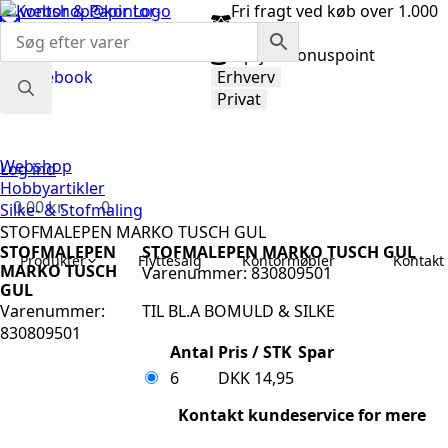
webshop@kontor-
Fri fragt ved køb over 1.000
papir.dk
kr.
98 92 33 33
Optjen bonuspoint
Facebook
Erhverv
Privat
Search
for:
Webshop
Log ind
Hobbyartikler
0,00
kr.
0
Silke- & Stofmaling
STOFMALEPEN MARKO TUSCH GUL
STOFMALEPEN
STOFMALEPEN MARKO TUSCH GUL
Produkter
Flyttesalg
Kontormøbler
Kontakt 
MARKO TUSCH
Varenummer: 830809501
GUL
Varenummer:
TIL BL.A BOMULD & SILKE
830809501
Antal
Pris / STK
Spar
6
DKK
14,95
Kontakt kundeservice for mere