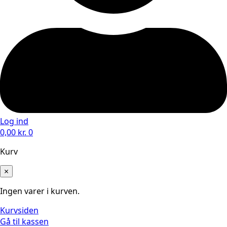
Log ind
0,00
kr.
0
Kurv
×
Ingen varer i kurven.
Kurvsiden
Gå til kassen