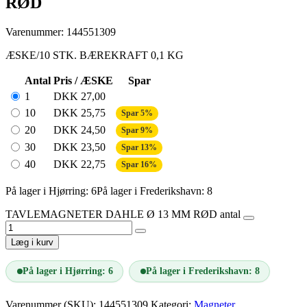
RØD
Varenummer: 144551309
ÆSKE/10 STK. BÆREKRAFT 0,1 KG
Antal
Pris / ÆSKE
Spar
1
DKK
27,00
10
DKK
25,75
Spar 5%
20
DKK
24,50
Spar 9%
30
DKK
23,50
Spar 13%
40
DKK
22,75
Spar 16%
På lager i Hjørring: 6
På lager i Frederikshavn: 8
TAVLEMAGNETER DAHLE Ø 13 MM RØD antal
Læg i kurv
På lager i Hjørring: 6
På lager i Frederikshavn: 8
Varenummer (SKU):
144551309
Kategori:
Magneter