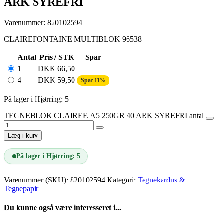
ARK SYREFRI
Varenummer: 820102594
CLAIREFONTAINE MULTIBLOK 96538
Antal
Pris / STK
Spar
1
DKK
66,50
4
DKK
59,50
Spar 11%
På lager i Hjørring: 5
TEGNEBLOK CLAIREF. A5 250GR 40 ARK SYREFRI antal
Læg i kurv
På lager i Hjørring: 5
Varenummer (SKU):
820102594
Kategori:
Tegnekardus &
Tegnepapir
Du kunne også være interesseret i...