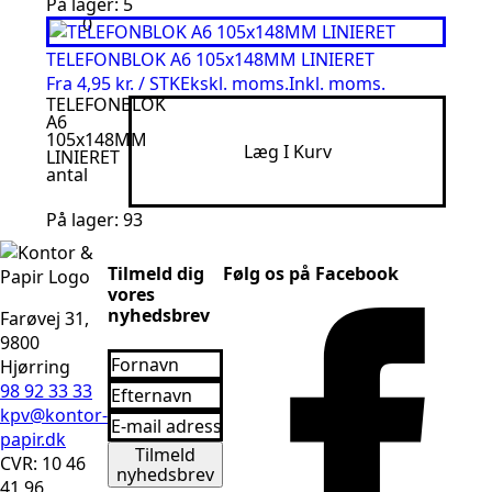
På lager: 5
TELEFONBLOK A6 105x148MM LINIERET
Fra
4,95 kr. / STK
Ekskl. moms.
Inkl. moms.
TELEFONBLOK
A6
105x148MM
Læg I Kurv
LINIERET
antal
På lager: 93
Tilmeld dig
Følg os på Facebook
vores
nyhedsbrev
Farøvej 31,
9800
Fornavn
Hjørring
*
Efternavn
98 92 33 33
*
kpv@kontor-
Email
*
papir.dk
Tilmeld
CVR: 10 46
nyhedsbrev
41 96