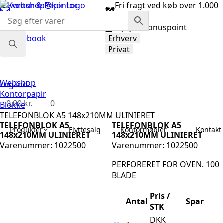
webshop@kontor-
Fri fragt ved køb over 1.000
papir.dk
kr.
98 92 33 33
Optjen bonuspoint
Facebook
Erhverv
Privat
Search
for:
Webshop
Log ind
Kontorpapir
0,00
kr.
0
Blokke
TELEFONBLOK A5 148x210MM ULINIERET
TELEFONBLOK A5
TELEFONBLOK A5
Produkter
Flyttesalg
Kontormøbler
Kontakt 
148x210MM ULINIERET
148x210MM ULINIERET
Varenummer: 1022500
Varenummer: 1022500
PERFORERET FOR OVEN. 100
BLADE
Pris /
Antal
Spar
STK
DKK