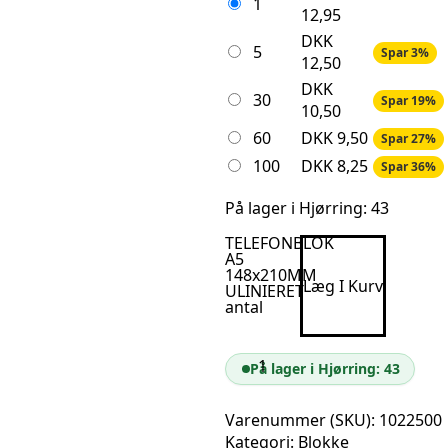
1
12,95
DKK
5
Spar 3%
12,50
DKK
30
Spar 19%
10,50
60
DKK
9,50
Spar 27%
100
DKK
8,25
Spar 36%
På lager i Hjørring: 43
TELEFONBLOK
A5
148x210MM
Læg I Kurv
ULINIERET
antal
På lager i Hjørring: 43
Varenummer (SKU):
1022500
Kategori:
Blokke