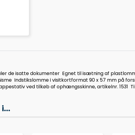
ler de isatte dokumenter  Egnet til isætning af plastlom
me  Indstikslomme i visitkortformat 90 x 57 mm på fors
pestativ ved tilkøb af ophængsskinne, artikelnr. 1531  T
...