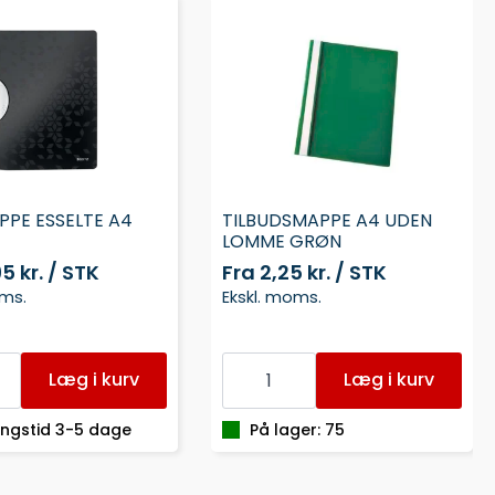
PE ESSELTE A4
TILBUDSMAPPE A4 UDEN
LOMME GRØN
95 kr. / STK
Fra
2,25 kr. / STK
oms.
Ekskl. moms.
PPE
TILBUDSMAPPE
A4
Læg i kurv
Læg i kurv
UDEN
LOMME
GRØN
ingstid 3-5 dage
På lager: 75
antal