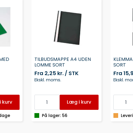
 MED
TILBUDSMAPPE A4 UDEN
KLEMMAP
LOMME SORT
SORT
Fra
2,25 kr. / STK
Fra
15,
Ekskl. moms.
Ekskl. m
TILBUDSMAPPE
KLEMMA
A4
ESSELTE
 kurv
Læg i kurv
UDEN
A4
LOMME
SORT
SORT
antal
 dage
På lager: 56
Lever
antal