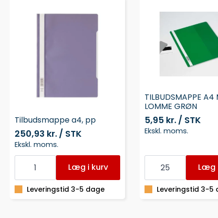
TILBUDSMAPPE A4
LOMME GRØN
5,95 kr. / STK
Tilbudsmappe a4, pp
Ekskl. moms.
250,93 kr. / STK
Ekskl. moms.
Tilbudsmappe
TILBUDSMAPPE
a4,
A4
Læg i kurv
Læg i
pp
MED
antal
LOMME
GRØN
Leveringstid 3-5 dage
Leveringstid 3-5
antal