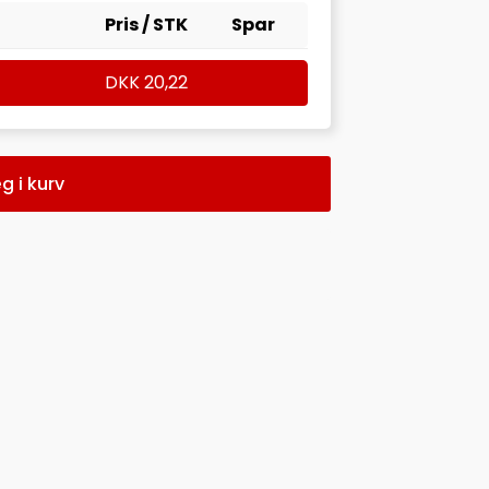
Pris / STK
Spar
DKK
20,22
g i kurv