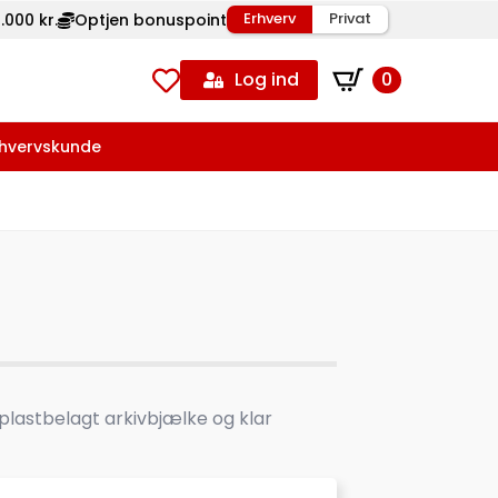
Erhverv
Privat
.000 kr.
Optjen bonuspoint
Log ind
0
rhvervskunde
lastbelagt arkivbjælke og klar