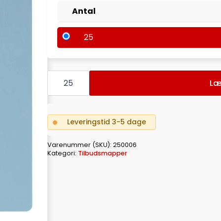
Antal
25
Tilbudsmappe
a4+
Læ
opak
antal
Leveringstid 3-5 dage
Varenummer (SKU):
250006
Kategori:
Tilbudsmapper