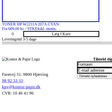
TONER HP W2211A 207A CYAN
Fra
609,00 kr. / STK
Ekskl. moms.
TONER
Læg I Kurv
HP
Leveringstid 3-5 dage
W2211A
207A
CYAN
antal
Tilmeld di
Fornavn
*
Email
*
Farøvej 31, 9800 Hjørring
Tilmeld nyhedsbrev
98 92 33 33
kpv@kontor-papir.dk
CVR: 10 46 41 96