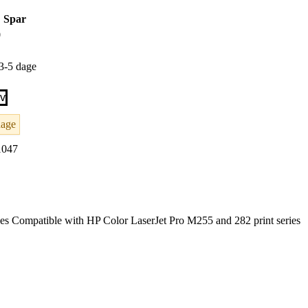
Spar
0
 3-5 dage
rv
dage
1047
es Compatible with HP Color LaserJet Pro M255 and 282 print series