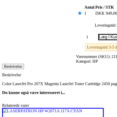
Antal
Pris / STK
1
DKK
949,0
Leveringstid
TONER
Læg I Ku
HP
W2213X
Leveringstid 3-5 
207X
MAGENTA
antal
Varenummer (SKU):
21
Kategori:
HP
Beskrivelse
Beskrivelse
Color LaserJet Pro 207X Magenta LaserJet Toner Cartridge 2450 pag
Du kunne også være interesseret i...
Relaterede varer