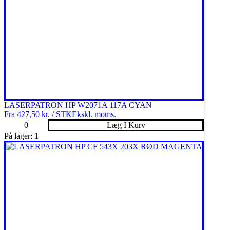
LASERPATRON HP W2071A 117A CYAN
Fra
427,50 kr. / STK
Ekskl. moms.
LASERPATRON
Læg I Kurv
HP
På lager: 1
W2071A
117A
CYAN
antal