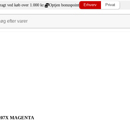
Erhverv
Privat
fragt ved køb over 1.000 kr.
Optjen bonuspoint
UKTER
Flyttesalg
Kontormøbler
Kontakt & Info
Bliv erh
 207X MAGENTA