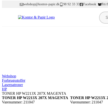
webshop@kontor-papir.dk
98 92 33 33
Facebook
Fri 
PROD
Webshop
Forbrugsstoffer
Laserpatroner
HP
TONER HP W2213X 207X MAGENTA
TONER HP W2213X 207X MAGENTA
TONER HP W2213X
Varenummer: 211047
Varenummer: 211047