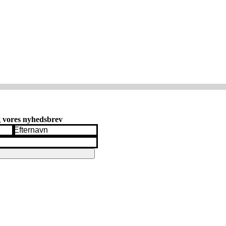
g vores nyhedsbrev
Efternavn
*