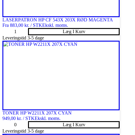
LASERPATRON HP CF 543X 203X RØD MAGENTA
Fra
883,00 kr. / STK
Ekskl. moms.
LASERPATRON
Læg I Kurv
HP
Leveringstid 3-5 dage
CF
543X
203X
RØD
MAGENTA
antal
TONER HP W2211X 207X CYAN
949,00 kr. / STK
Ekskl. moms.
TONER
Læg I Kurv
HP
Leveringstid 3-5 dage
W2211X