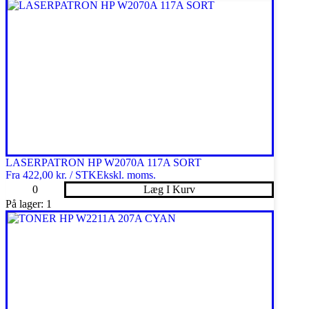
207X
CYAN
antal
LASERPATRON HP W2070A 117A SORT
Fra
422,00 kr. / STK
Ekskl. moms.
LASERPATRON
Læg I Kurv
HP
På lager: 1
W2070A
117A
SORT
antal