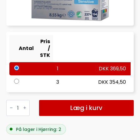
Pris
Antal
/
STK
1
DKK
369,50
3
DKK
354,50
VASKEPULVER
NEUTRAL
Læg i kurv
PROF.
WHITE
8,55KG
antal
På lager i Hjørring: 2