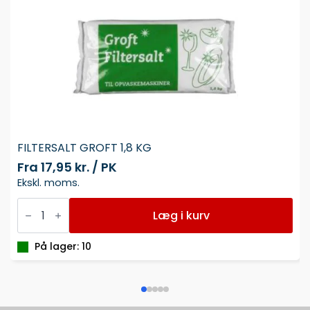
FILTERSALT GROFT 1,8 KG
Fra
17,95 kr. / PK
Ekskl. moms.
FILTERSALT
GROFT
Læg i kurv
1,8
KG
antal
På lager: 10