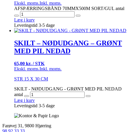
Ekskl. moms.
Inkl. moms.
AFSPÆRRINGSBÅND 70MMX500M SORT/GUL antal
Læg i kurv
Leveringstid 3-5 dage
SKILT – NØDUDGANG – GRØNT
MED PIL NEDAD
65,00 kr. / STK
Ekskl. moms.
Inkl. moms.
STR 15 X 30 CM
SKILT - NØDUDGANG - GRØNT MED PIL NEDAD
antal
Læg i kurv
Leveringstid 3-5 dage
Farøvej 31, 9800 Hjørring
98 92 33 33