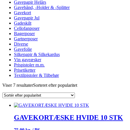
Gavepapir Helårs
Gavebånd, -Holder & -Splitter
Gavekort
Gavepapir Jul
Gadeskilt
Cellofanposer
Bagerposer
Gartnerposer
Diverse
Gavefolie
Silkepapir & Silkekardus
Vin gaveæsker
Prispistoler m.m.
Prisetiketter
Textilpistoler & Tilbehør
Viser 7 resultater
Sorteret efter popularitet
GAVEKORTÆSKE HVIDE 10 STK
75,00 kr. / PS