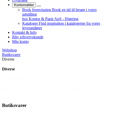
Kontormøbler
Book fremvisning
Book en tid til besøg i vores
udstilling
hos Kontor & Papir ApS - Hjørring
Kataloger
Find inspiration i katalogerne fra vores
leverandører
Kontakt & Info
Bliv erhvervskunde
Min konto
Webshop
Butiksvarer
Diverse
Diverse
Søg i kategori
Søg
Søg i kategori
i
kategori
Butiksvarer