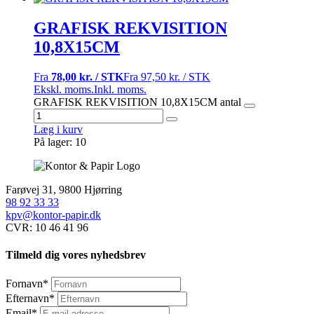
GRAFISK REKVISITION
10,8X15CM
Fra
78,00 kr. / STK
Fra
97,50 kr. / STK
Ekskl. moms.
Inkl. moms.
GRAFISK REKVISITION 10,8X15CM antal
Læg i kurv
På lager: 10
Farøvej 31, 9800 Hjørring
98 92 33 33
kpv@kontor-papir.dk
CVR: 10 46 41 96
Tilmeld dig vores nyhedsbrev
Fornavn
*
Efternavn
*
Email
*