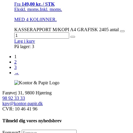
Fra
149,00 kr. / STK
Ekskl. moms.
Inkl. moms.
MED 4 KOL0NNER.
KASSERAPPORT M/KOPI A4 GRAFISK 2405 antal
Læg i kurv
På lager: 3
1
2
3
→
Farøvej 31, 9800 Hjørring
98 92 33 33
kpv@kontor-papir.dk
CVR: 10 46 41 96
Tilmeld dig vores nyhedsbrev
Fornavn
*