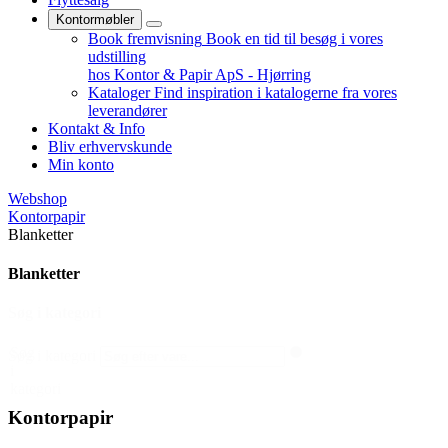
Kontormøbler
Book fremvisning
Book en tid til besøg i vores
udstilling
hos Kontor & Papir ApS - Hjørring
Kataloger
Find inspiration i katalogerne fra vores
leverandører
Kontakt & Info
Bliv erhvervskunde
Min konto
Webshop
Kontorpapir
Blanketter
Blanketter
Søg i kategori
Søg
Søg i kategori
i
kategori
Kontorpapir