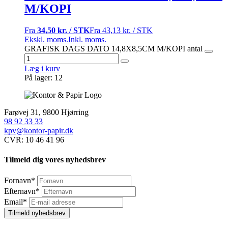
M/KOPI
Fra
34,50 kr. / STK
Fra
43,13 kr. / STK
Ekskl. moms.
Inkl. moms.
GRAFISK DAGS DATO 14,8X8,5CM M/KOPI antal
Læg i kurv
På lager: 12
Farøvej 31, 9800 Hjørring
98 92 33 33
kpv@kontor-papir.dk
CVR: 10 46 41 96
Tilmeld dig vores nyhedsbrev
Fornavn
*
Efternavn
*
Email
*
Tilmeld nyhedsbrev