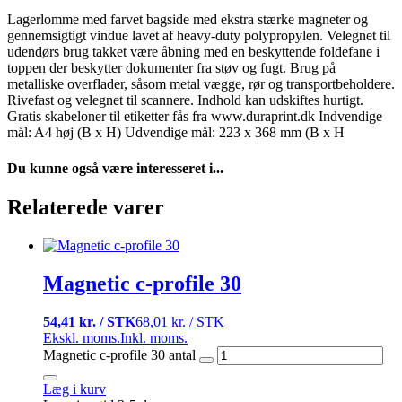
Lagerlomme med farvet bagside med ekstra stærke magneter og
gennemsigtigt vindue lavet af heavy-duty polypropylen. Velegnet til
udendørs brug takket være åbning med en beskyttende foldefane i
toppen der beskytter dokumenter fra støv og fugt. Brug på
metalliske overflader, såsom metal vægge, rør og transportbeholdere.
Rivefast og velegnet til scannere. Indhold kan udskiftes hurtigt.
Gratis skabeloner til etiketter fås fra www.duraprint.dk Indvendige
mål: A4 høj (B x H) Udvendige mål: 223 x 368 mm (B x H
Du kunne også være interesseret i...
Relaterede varer
Magnetic c-profile 30
54,41 kr. / STK
68,01 kr. / STK
Ekskl. moms.
Inkl. moms.
Magnetic c-profile 30 antal
Læg i kurv