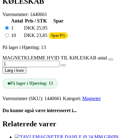
KØLESKAB
Varenummer: 1440661
Antal
Pris / STK
Spar
1
DKK
25,95
10
DKK
23,85
Spar 8%
På lager i Hjørring: 13
MAGNETKLEMME HVID TIL KØLESKAB antal
Læg i kurv
På lager i Hjørring: 13
Varenummer (SKU):
1440661
Kategori:
Magneter
Du kunne også være interesseret i...
Relaterede varer