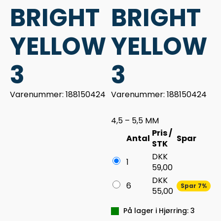
BRIGHT
BRIGHT
YELLOW
YELLOW
3
3
Varenummer: 188150424
Varenummer: 188150424
4,5 – 5,5 MM
Pris /
Antal
Spar
STK
DKK
1
59,00
DKK
6
Spar 7%
55,00
På lager i Hjørring: 3