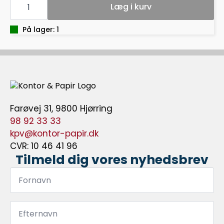
UNI
Læg i kurv
POSCA
BRUSH
PCF-
På lager: 1
350
GREEN
6
antal
Farøvej 31, 9800 Hjørring
98 92 33 33
kpv@kontor-papir.dk
CVR: 10 46 41 96
Tilmeld dig vores nyhedsbrev
Fornavn
*
Efternavn
*