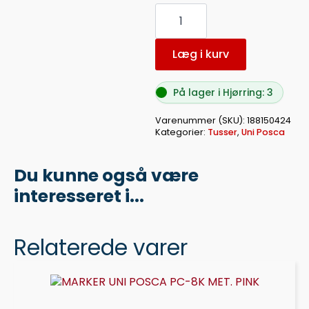
MARKER
UNI
POSCA
PC-
7M
Læg i kurv
BRIGHT
YELLOW
3
På lager i Hjørring: 3
antal
Varenummer (SKU):
188150424
Kategorier:
Tusser
,
Uni Posca
Du kunne også være
interesseret i...
Relaterede varer