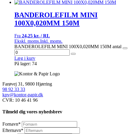
BANDEROLEFILM MINI
100X0,020MM 150M
Fra
24,25 kr. / RL
Ekskl. moms.
Inkl. moms.
BANDEROLEFILM MINI 100X0,020MM 150M antal
Læg i kurv
På lager: 74
Farøvej 31, 9800 Hjørring
98 92 33 33
kpv@kontor-papir.dk
CVR: 10 46 41 96
Tilmeld dig vores nyhedsbrev
Fornavn
*
Efternavn
*