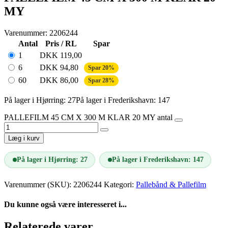
MY
Varenummer: 2206244
Antal
Pris / RL
Spar
1
DKK
119,00
6
DKK
94,80
Spar 20%
60
DKK
86,00
Spar 28%
På lager i Hjørring: 27
På lager i Frederikshavn: 147
PALLEFILM 45 CM X 300 M KLAR 20 MY antal
Læg i kurv
På lager i Hjørring: 27
På lager i Frederikshavn: 147
Varenummer (SKU):
2206244
Kategori:
Pallebånd & Pallefilm
Du kunne også være interesseret i...
Relaterede varer