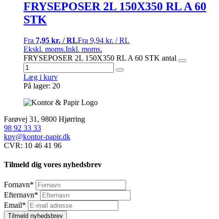
FRYSEPOSER 2L 150X350 RL A 60
STK
Fra
7,95 kr. / RL
Fra
9,94 kr. / RL
Ekskl. moms.
Inkl. moms.
FRYSEPOSER 2L 150X350 RL A 60 STK antal
Læg i kurv
På lager: 20
Farøvej 31, 9800 Hjørring
98 92 33 33
kpv@kontor-papir.dk
CVR: 10 46 41 96
Tilmeld dig vores nyhedsbrev
Fornavn
*
Efternavn
*
Email
*
Tilmeld nyhedsbrev