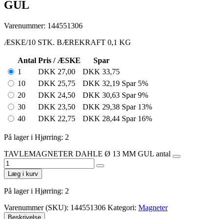
GUL
Varenummer: 144551306
ÆSKE/10 STK. BÆREKRAFT 0,1 KG
Antal
Pris / ÆSKE
Spar
1
DKK
27,00
DKK
33,75
10
DKK
25,75
DKK
32,19
Spar 5%
20
DKK
24,50
DKK
30,63
Spar 9%
30
DKK
23,50
DKK
29,38
Spar 13%
40
DKK
22,75
DKK
28,44
Spar 16%
På lager i Hjørring: 2
TAVLEMAGNETER DAHLE Ø 13 MM GUL antal
Læg i kurv
På lager i Hjørring: 2
Varenummer (SKU):
144551306
Kategori:
Magneter
Beskrivelse