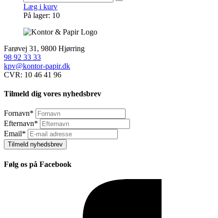
Læg i kurv
På lager: 10
Farøvej 31, 9800 Hjørring
98 92 33 33
kpv@kontor-papir.dk
CVR: 10 46 41 96
Tilmeld dig vores nyhedsbrev
Fornavn
*
Efternavn
*
Email
*
Tilmeld nyhedsbrev
Følg os på Facebook