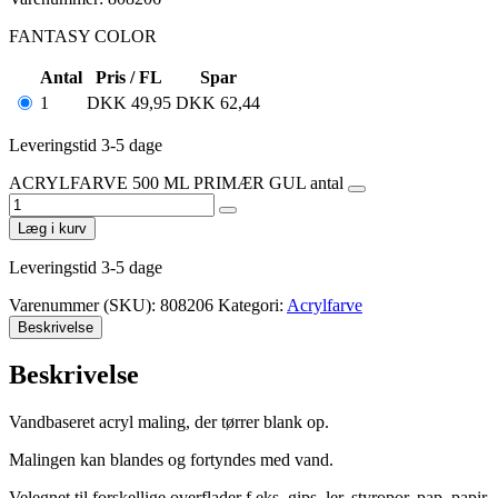
FANTASY COLOR
Antal
Pris / FL
Spar
1
DKK
49,95
DKK
62,44
Leveringstid 3-5 dage
ACRYLFARVE 500 ML PRIMÆR GUL antal
Læg i kurv
Leveringstid 3-5 dage
Varenummer (SKU):
808206
Kategori:
Acrylfarve
Beskrivelse
Beskrivelse
Vandbaseret acryl maling, der tørrer blank op.
Malingen kan blandes og fortyndes med vand.
Velegnet til forskellige overflader f.eks. gips, ler, styropor, pap, papir