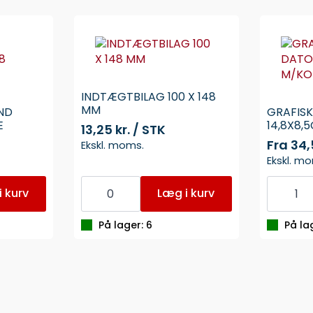
INDTÆGTBILAG 100 X 148
MM
ND
GRAFIS
E
14,8X8,
13,25 kr. / STK
Fra
34,
Ekskl. moms.
Ekskl. m
INDTÆGTBILAG
GRAFISK
100
DAGS
 kurv
Læg i kurv
X
DATO
148
14,8X8,
MM
M/KOPI
På lager: 6
På la
antal
antal