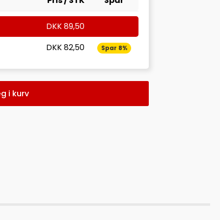
Pris / STK
Spar
DKK
89,50
DKK
82,50
Spar 8%
g i kurv