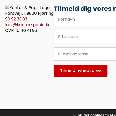
Tilmeld dig vores
Farøvej 31, 9800 Hjørring
Fornavn
*
98 92 33 33
kpv@kontor-papir.dk
CVR: 10 46 41 96
Efternavn
*
Email
*
Tilmeld nyhedsbrev
Vi bruger cookies til a