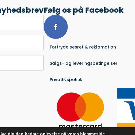
 nyhedsbrev
Følg os på Facebook
Fortrydelsesret & reklamation
Salgs- og leveringsbetingelser
Privatlivspolitik
t give dig den bedste oplevelse på vores hjemmeside.