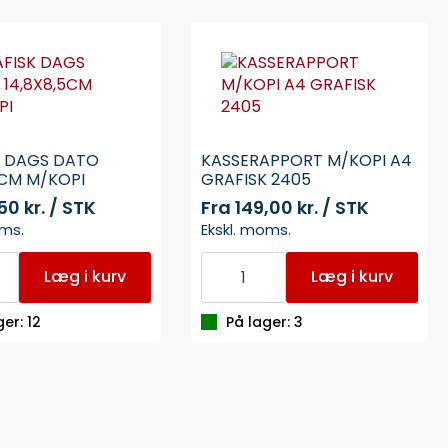
K DAGS DATO
KASSERAPPORT M/KOPI A4
5CM M/KOPI
GRAFISK 2405
50 kr. / STK
Fra
149,00 kr. / STK
oms.
Ekskl. moms.
KASSERAPPORT
M/KOPI
Læg i kurv
Læg i kurv
A4
5CM
GRAFISK
2405
ger: 12
På lager: 3
antal