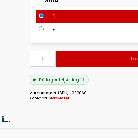
Antal
1
5
GRAFISK
FØLGESEDDELBOG
Læ
10,8X15CM
M/KOPI
antal
På lager i Hjørring: 11
Varenummer (SKU):
1032060
Kategori:
Blanketter
...