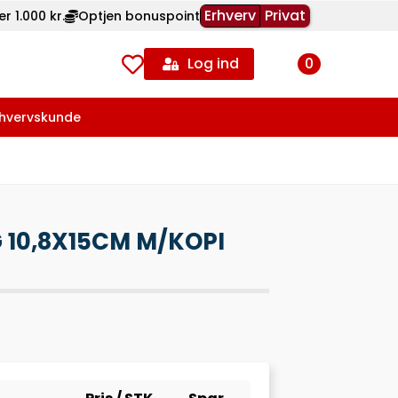
Erhverv
Privat
r 1.000 kr.
Optjen bonuspoint
Log ind
0
rhvervskunde
 10,8X15CM M/KOPI