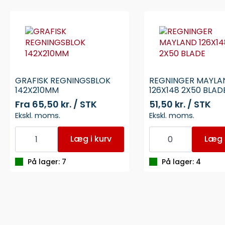
GRAFISK REGNINGSBLOK
REGNINGER MAYLA
142X210MM
126X148 2X50 BLAD
Fra
65,50 kr. / STK
51,50 kr. / STK
Ekskl. moms.
Ekskl. moms.
GRAFISK
REGNINGER
REGNINGSBLOK
MAYLAND
Læg i kurv
Læg i
142X210MM
126X148
antal
2X50
BLADE
På lager: 7
På lager: 4
antal